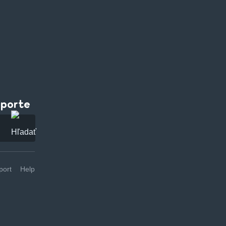
pporte
ort
Help