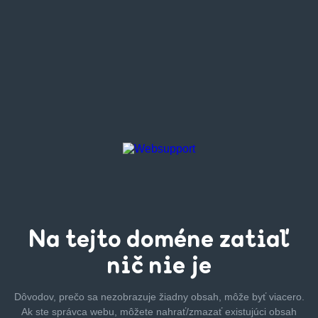
Na tejto
doméne zatiaľ
nič nie je
Dôvodov, prečo sa nezobrazuje žiadny obsah, môže byť
viacero.
Ak ste správca webu, môžete nahrať/zmazať
existujúci obsah