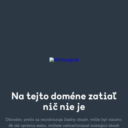
Na tejto
doméne zatiaľ
nič nie je
Dôvodov, prečo sa nezobrazuje žiadny obsah, môže byť
viacero.
Ak ste správca webu, môžete nahrať/zmazať
existujúci obsah