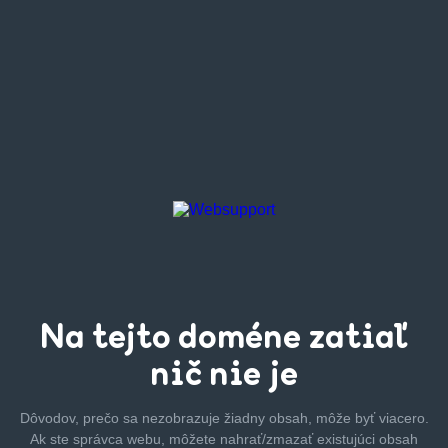
Na tejto
doméne zatiaľ
nič nie je
Dôvodov, prečo sa nezobrazuje žiadny obsah, môže byť
viacero.
Ak ste správca webu, môžete nahrať/zmazať
existujúci obsah