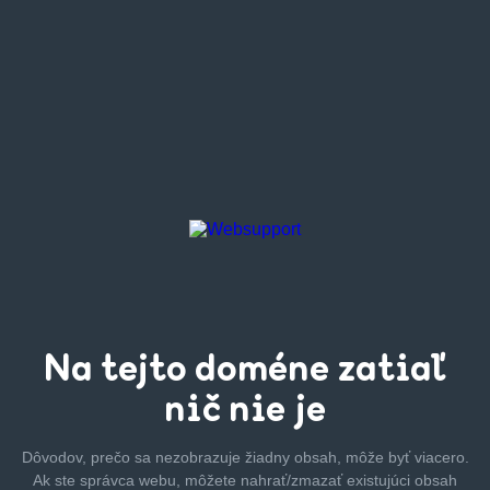
Na tejto
doméne zatiaľ
nič nie je
Dôvodov, prečo sa nezobrazuje žiadny obsah, môže byť
viacero.
Ak ste správca webu, môžete nahrať/zmazať
existujúci obsah