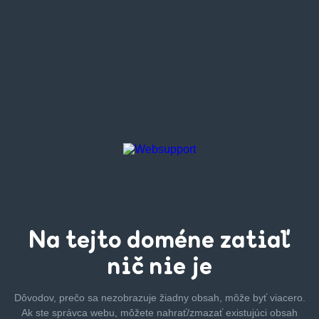
Na tejto
doméne zatiaľ
nič nie je
Dôvodov, prečo sa nezobrazuje žiadny obsah, môže byť
viacero.
Ak ste správca webu, môžete nahrať/zmazať
existujúci obsah