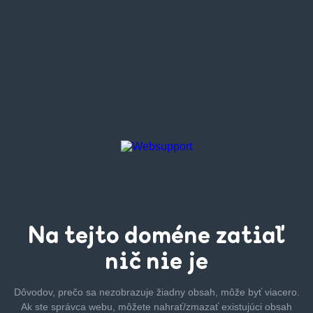
Na tejto
doméne zatiaľ
nič nie je
Dôvodov, prečo sa nezobrazuje žiadny obsah, môže byť
viacero.
Ak ste správca webu, môžete nahrať/zmazať
existujúci obsah