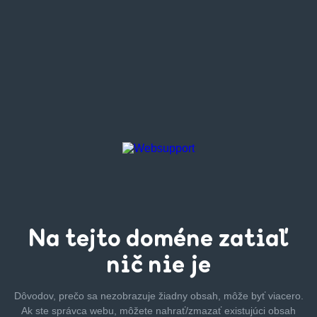
Na tejto
doméne zatiaľ
nič nie je
Dôvodov, prečo sa nezobrazuje žiadny obsah, môže byť
viacero.
Ak ste správca webu, môžete nahrať/zmazať
existujúci obsah