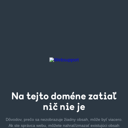
Na tejto
doméne zatiaľ
nič nie je
Dôvodov, prečo sa nezobrazuje žiadny obsah, môže byť
viacero.
Ak ste správca webu, môžete nahrať/zmazať
existujúci obsah