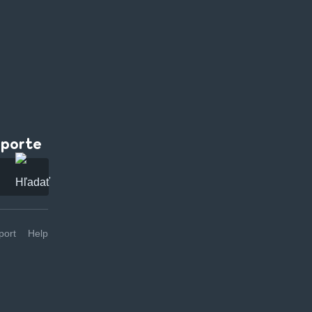
pporte
ort
Help