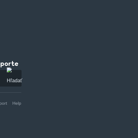
pporte
ort
Help